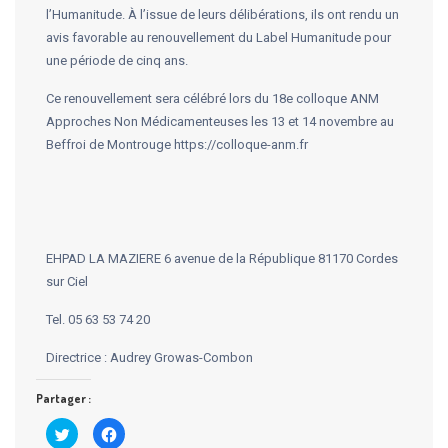
l’Humanitude. À l’issue de leurs délibérations, ils ont rendu un
avis favorable au renouvellement du Label Humanitude pour
une période de cinq ans.
Ce renouvellement sera célébré lors du 18e colloque ANM
Approches Non Médicamenteuses les 13 et 14 novembre au
Beffroi de Montrouge https://colloque-anm.fr
EHPAD LA MAZIERE 6 avenue de la République 81170 Cordes
sur Ciel
Tel. 05 63 53 74 20
Directrice : Audrey Growas-Combon
Partager :
Cliquez
Cliquez
pour
pour