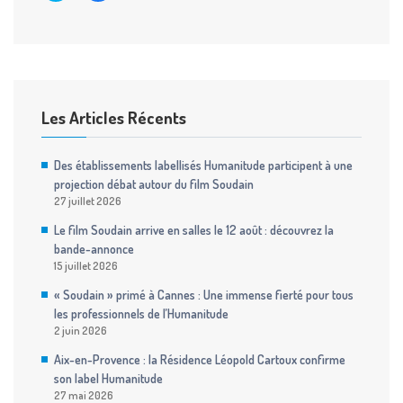
partager
partager
sur
sur
Twitter(ouvre
Facebook(ouvre
dans
dans
une
une
nouvelle
nouvelle
fenêtre)
fenêtre)
Les Articles Récents
Des établissements labellisés Humanitude participent à une
projection débat autour du film Soudain
27 juillet 2026
Le film Soudain arrive en salles le 12 août : découvrez la
bande-annonce
15 juillet 2026
« Soudain » primé à Cannes : Une immense fierté pour tous
les professionnels de l’Humanitude
2 juin 2026
Aix-en-Provence : la Résidence Léopold Cartoux confirme
son label Humanitude
27 mai 2026